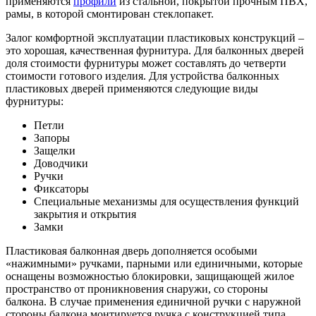
применяются
профили
из стальной, покрытой прочным ПВХ,
рамы, в которой смонтирован стеклопакет.
Залог комфортной эксплуатации пластиковых конструкций –
это хорошая, качественная фурнитура. Для балконных дверей
доля стоимости фурнитуры может составлять до четверти
стоимости готового изделия. Для устройства балконных
пластиковых дверей применяются следующие виды
фурнитуры:
Петли
Запоры
Защелки
Доводчики
Ручки
Фиксаторы
Специальные механизмы для осуществления функций
закрытия и открытия
Замки
Пластиковая балконная дверь дополняется особыми
«нажимными» ручками, парными или единичными, которые
оснащены возможностью блокировки, защищающей жилое
пространство от проникновения снаружи, со стороны
балкона. В случае применения единичной ручки с наружной
стороны балкона монтируется ручка с конструкцией типа