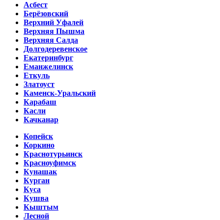
Асбест
Берёзовский
Верхний Уфалей
Верхняя Пышма
Верхняя Салда
Долгодеревенское
Екатеринбург
Еманжелинск
Еткуль
Златоуст
Каменск-Уральский
Карабаш
Касли
Качканар
Копейск
Коркино
Краснотурьинск
Красноуфимск
Кунашак
Курган
Куса
Кушва
Кыштым
Лесной