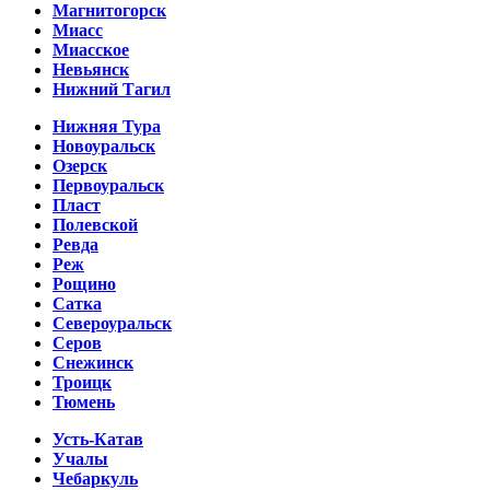
Магнитогорск
Миасс
Миасское
Невьянск
Нижний Тагил
Нижняя Тура
Новоуральск
Озерск
Первоуральск
Пласт
Полевской
Ревда
Реж
Рощино
Сатка
Североуральск
Серов
Снежинск
Троицк
Тюмень
Усть-Катав
Учалы
Чебаркуль