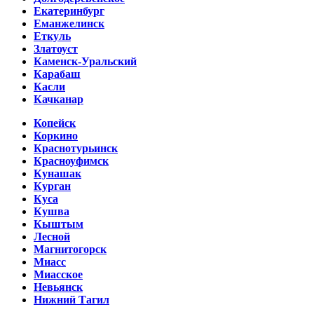
Екатеринбург
Еманжелинск
Еткуль
Златоуст
Каменск-Уральский
Карабаш
Касли
Качканар
Копейск
Коркино
Краснотурьинск
Красноуфимск
Кунашак
Курган
Куса
Кушва
Кыштым
Лесной
Магнитогорск
Миасс
Миасское
Невьянск
Нижний Тагил