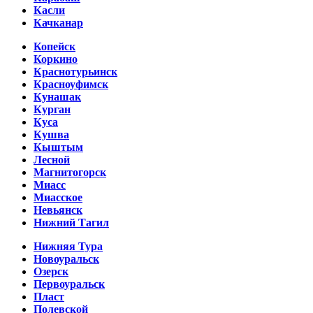
Касли
Качканар
Копейск
Коркино
Краснотурьинск
Красноуфимск
Кунашак
Курган
Куса
Кушва
Кыштым
Лесной
Магнитогорск
Миасс
Миасское
Невьянск
Нижний Тагил
Нижняя Тура
Новоуральск
Озерск
Первоуральск
Пласт
Полевской