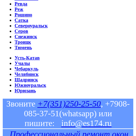
Ревда
Реж
Рощино
Сатка
Североуральск
Серов
Снежинск
Троицк
Тюмень
Усть-Катав
Учалы
Чебаркуль
Челябинск
Шадринск
Южноуральск
Юрюзань
Звоните
+7(351)250-25-50
, +7908-
085-37-51(whatsapp) или
пишите:
info@es174.ru
Профессиональный ремонт окон