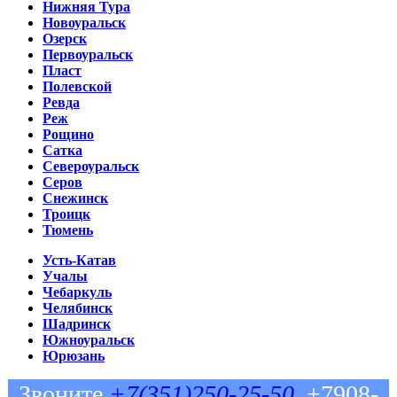
Нижняя Тура
Новоуральск
Озерск
Первоуральск
Пласт
Полевской
Ревда
Реж
Рощино
Сатка
Североуральск
Серов
Снежинск
Троицк
Тюмень
Усть-Катав
Учалы
Чебаркуль
Челябинск
Шадринск
Южноуральск
Юрюзань
Звоните
+7(351)250-25-50
, +7908-