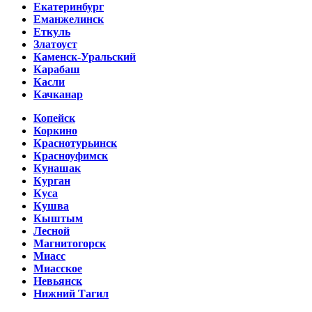
Екатеринбург
Еманжелинск
Еткуль
Златоуст
Каменск-Уральский
Карабаш
Касли
Качканар
Копейск
Коркино
Краснотурьинск
Красноуфимск
Кунашак
Курган
Куса
Кушва
Кыштым
Лесной
Магнитогорск
Миасс
Миасское
Невьянск
Нижний Тагил