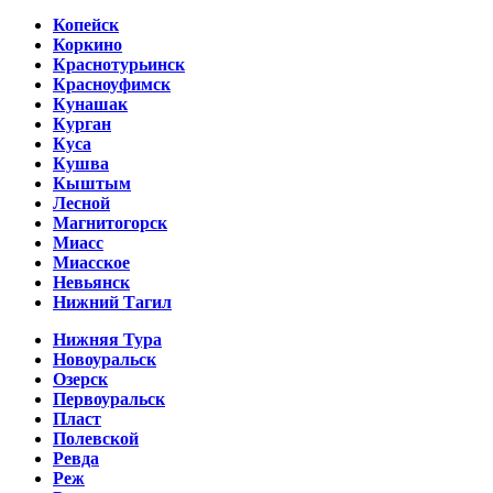
Копейск
Коркино
Краснотурьинск
Красноуфимск
Кунашак
Курган
Куса
Кушва
Кыштым
Лесной
Магнитогорск
Миасс
Миасское
Невьянск
Нижний Тагил
Нижняя Тура
Новоуральск
Озерск
Первоуральск
Пласт
Полевской
Ревда
Реж