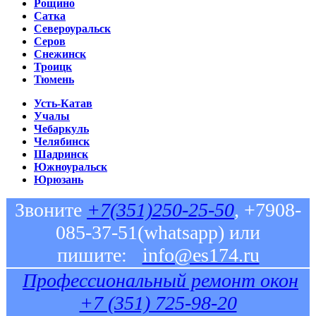
Рощино
Сатка
Североуральск
Серов
Снежинск
Троицк
Тюмень
Усть-Катав
Учалы
Чебаркуль
Челябинск
Шадринск
Южноуральск
Юрюзань
Звоните
+7(351)250-25-50
, +7908-
085-37-51(whatsapp) или
пишите:
info@es174.ru
Профессиональный ремонт окон
+7 (351) 725-98-20