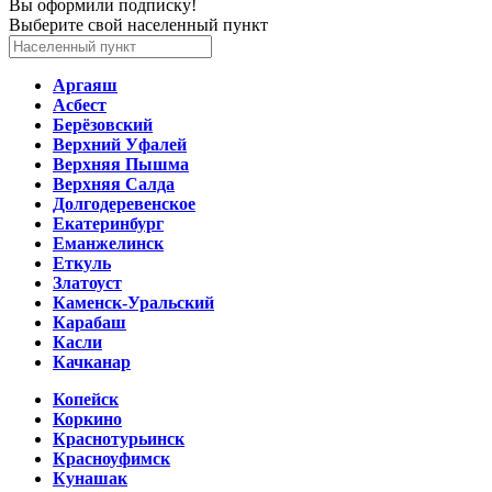
Вы оформили подписку!
Выберите свой населенный пункт
Аргаяш
Асбест
Берёзовский
Верхний Уфалей
Верхняя Пышма
Верхняя Салда
Долгодеревенское
Екатеринбург
Еманжелинск
Еткуль
Златоуст
Каменск-Уральский
Карабаш
Касли
Качканар
Копейск
Коркино
Краснотурьинск
Красноуфимск
Кунашак