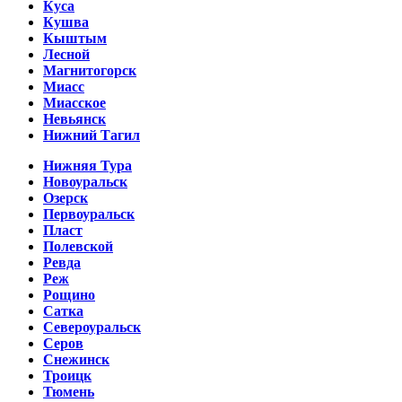
Куса
Кушва
Кыштым
Лесной
Магнитогорск
Миасс
Миасское
Невьянск
Нижний Тагил
Нижняя Тура
Новоуральск
Озерск
Первоуральск
Пласт
Полевской
Ревда
Реж
Рощино
Сатка
Североуральск
Серов
Снежинск
Троицк
Тюмень