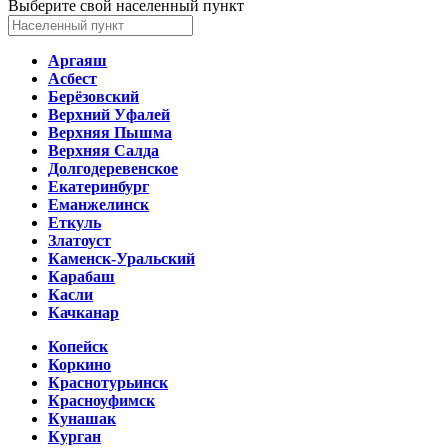
Выберите свой населенный пункт
Аргаяш
Асбест
Берёзовский
Верхний Уфалей
Верхняя Пышма
Верхняя Салда
Долгодеревенское
Екатеринбург
Еманжелинск
Еткуль
Златоуст
Каменск-Уральский
Карабаш
Касли
Качканар
Копейск
Коркино
Краснотурьинск
Красноуфимск
Кунашак
Курган