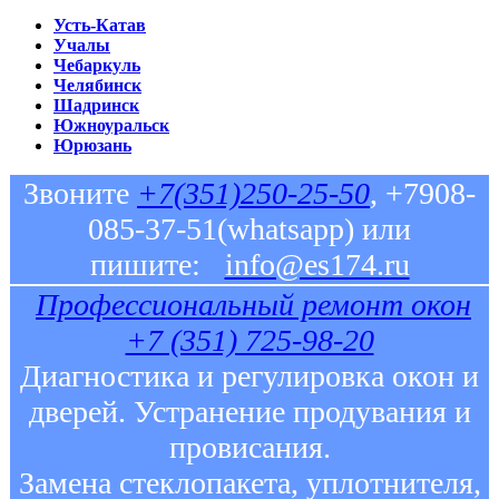
Усть-Катав
Учалы
Чебаркуль
Челябинск
Шадринск
Южноуральск
Юрюзань
Звоните
+7(351)250-25-50
, +7908-
085-37-51(whatsapp) или
пишите:
info@es174.ru
Профессиональный ремонт окон
+7 (351) 725-98-20
Диагностика и регулировка окон и
дверей. Устранение продувания и
провисания.
Замена стеклопакета, уплотнителя,