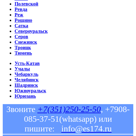
Полевской
Ревда
Реж
Рощино
Сатка
Североуральск
Серов
Снежинск
Троицк
Тюмень
Усть-Катав
Учалы
Чебаркуль
Челябинск
Шадринск
Южноуральск
Юрюзань
Звоните
+7(351)250-25-50
, +7908-
085-37-51(whatsapp) или
пишите:
info@es174.ru