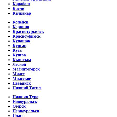
Карабаш
Касли
Качканар
Копейск
Коркино
Краснотурьинск
Красноуфимск
Кунашак
Курган
Куса
Кушва
Кыштым
Лесной
Магнитогорск
Миасс
Миасское
Невьянск
Нижний Тагил
Нижняя Тура
Новоуральск
Озерск
Первоуральск
Пласт