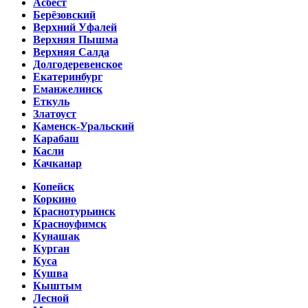
Асбест
Берёзовский
Верхний Уфалей
Верхняя Пышма
Верхняя Салда
Долгодеревенское
Екатеринбург
Еманжелинск
Еткуль
Златоуст
Каменск-Уральский
Карабаш
Касли
Качканар
Копейск
Коркино
Краснотурьинск
Красноуфимск
Кунашак
Курган
Куса
Кушва
Кыштым
Лесной