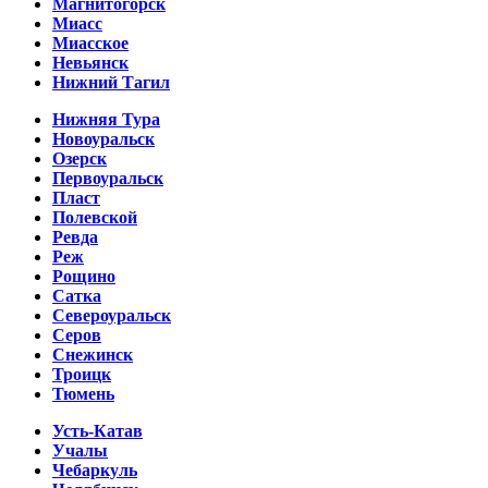
Магнитогорск
Миасс
Миасское
Невьянск
Нижний Тагил
Нижняя Тура
Новоуральск
Озерск
Первоуральск
Пласт
Полевской
Ревда
Реж
Рощино
Сатка
Североуральск
Серов
Снежинск
Троицк
Тюмень
Усть-Катав
Учалы
Чебаркуль