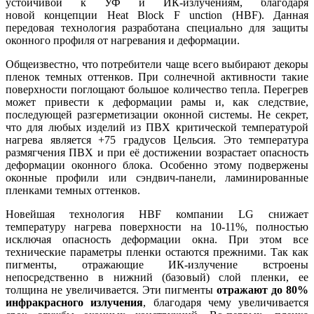
устойчивой к УФ и ИК-излучениям, благодаря
новой концепции Heat Block F unction (HBF). Данная
передовая технология разработана специально для защиты
оконного профиля от нагревания и деформации.
Общеизвестно, что потребители чаще всего выбирают декоры
пленок темных оттенков. При солнечной активности такие
поверхности поглощают большое количество тепла. Перегрев
может привести к деформации рамы и, как следствие,
последующей разгерметизации оконной системы. Не секрет,
что для любых изделий из ПВХ критической температурой
нагрева является +75 градусов Цельсия. Это температура
размягчения ПВХ и при её достижении возрастает опасность
деформации оконного блока. Особенно этому подвержены
оконные профили или сэндвич-панели, ламинированные
пленками темных оттенков.
Новейшая технология HBF компании LG снижает
температуру нагрева поверхности на 10-11%, полностью
исключая опасность деформации окна. При этом все
технические параметры пленки остаются прежними. Так как
пигменты, отражающие ИК-излучение встроены
непосредственно в нижний (базовый) слой пленки, ее
толщина не увеличивается. Эти пигменты
отражают до 80%
инфракрасного излучения
, благодаря чему увеличивается