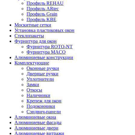
Профиль REHAU
Профиль ARtec
Профиль Grain
Профиль KBE
Москитные сетки
Установка пластиковых окон
Стеклопакеты
Фурнитура для окон
Фурнитура ROTO-NT
Фурнитура MACO
Алюминиевые конструкции
Комплектующие
Оконные ручки
Дверные ручки
Уплотнители
Замки
Откосы
Наличники
Крепеж для окон
Подоконники
Сэндвич-панели
Алюминиевые окна
Алюминиевые фасады
Алюминиевые двери
Алюминиевые витражи