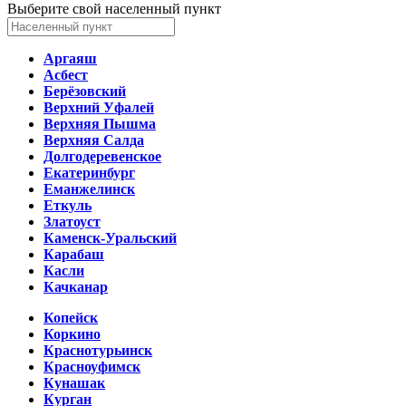
Выберите свой населенный пункт
Аргаяш
Асбест
Берёзовский
Верхний Уфалей
Верхняя Пышма
Верхняя Салда
Долгодеревенское
Екатеринбург
Еманжелинск
Еткуль
Златоуст
Каменск-Уральский
Карабаш
Касли
Качканар
Копейск
Коркино
Краснотурьинск
Красноуфимск
Кунашак
Курган