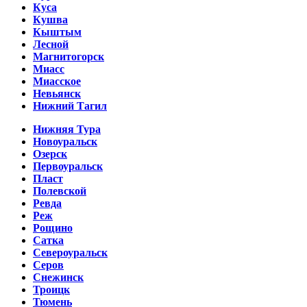
Куса
Кушва
Кыштым
Лесной
Магнитогорск
Миасс
Миасское
Невьянск
Нижний Тагил
Нижняя Тура
Новоуральск
Озерск
Первоуральск
Пласт
Полевской
Ревда
Реж
Рощино
Сатка
Североуральск
Серов
Снежинск
Троицк
Тюмень