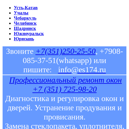
Усть-Катав
Учалы
Чебаркуль
Челябинск
Шадринск
Южноуральск
Юрюзань
Звоните
+7(351)250-25-50
, +7908-
085-37-51(whatsapp) или
пишите:
info@es174.ru
Профессиональный ремонт окон
+7 (351) 725-98-20
Диагностика и регулировка окон и
дверей. Устранение продувания и
провисания.
Замена стеклопакета, уплотнителя,