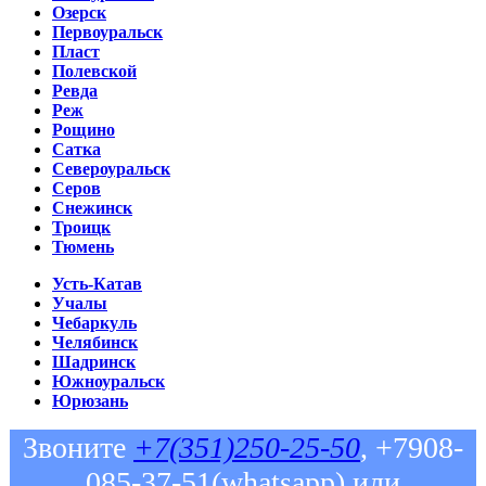
Озерск
Первоуральск
Пласт
Полевской
Ревда
Реж
Рощино
Сатка
Североуральск
Серов
Снежинск
Троицк
Тюмень
Усть-Катав
Учалы
Чебаркуль
Челябинск
Шадринск
Южноуральск
Юрюзань
Звоните
+7(351)250-25-50
, +7908-
085-37-51(whatsapp) или