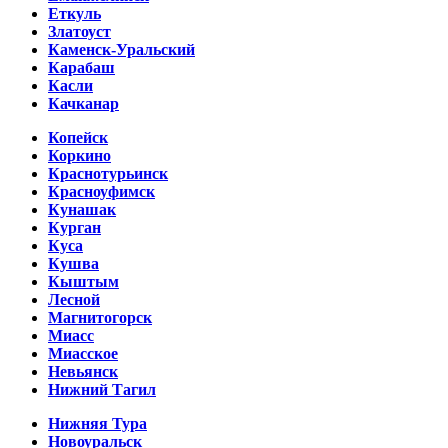
Еткуль
Златоуст
Каменск-Уральский
Карабаш
Касли
Качканар
Копейск
Коркино
Краснотурьинск
Красноуфимск
Кунашак
Курган
Куса
Кушва
Кыштым
Лесной
Магнитогорск
Миасс
Миасское
Невьянск
Нижний Тагил
Нижняя Тура
Новоуральск