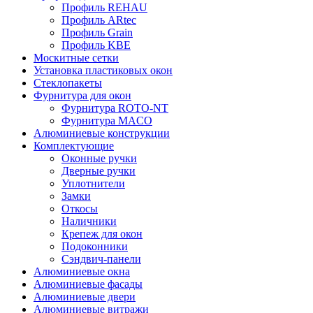
Профиль REHAU
Профиль ARtec
Профиль Grain
Профиль KBE
Москитные сетки
Установка пластиковых окон
Стеклопакеты
Фурнитура для окон
Фурнитура ROTO-NT
Фурнитура MACO
Алюминиевые конструкции
Комплектующие
Оконные ручки
Дверные ручки
Уплотнители
Замки
Откосы
Наличники
Крепеж для окон
Подоконники
Сэндвич-панели
Алюминиевые окна
Алюминиевые фасады
Алюминиевые двери
Алюминиевые витражи