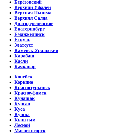
Берёзовский
Верхний Уфалей
Верхняя Пышма
Верхняя Салда
Долгодеревенское
Екатеринбург
Еманжелинск
Еткуль
Златоуст
Каменск-Уральский
Карабаш
Касли
Качканар
Копейск
Коркино
Краснотурьинск
Красноуфимск
Кунашак
Курган
Куса
Кушва
Кыштым
Лесной
Магнитогорск