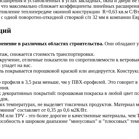
ия и установленных в углах закладных, окна и двери не м
 что максимально сближает коэффициенты линейных расширений
тивление теплопередаче оконной конструкции
R=0,63 кв.м С/Вт
с одной поворотно-откидной створкой с/п 32 мм в компании Ев
ций
енение в различных областях строительства.
Они обладают у
нтаж, снижается стоимость транспортировки.
 кручение, отличные показатели по сопротивляемости к ветровы
 упадет на вас.
ь покрывается порошковой краской или анодируется. Конструкц
рофиля в 3,5 раза меньше, чм у ПВХ-профилей. Это говорит в 
ния.
 декоративных покрытий: порошковая покраска в любой цвет по
док.
их температурах, не выделяет токсичных продуктов. Материал м
иния" составляет от 0,35 до 0,6 м2К/Вт.
 или TPV - это более дорогие и качественные материалы, че
пособность в широком диапазоне "минусовых" и "плюсовых" темпе