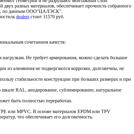
еняют геометрии и не разрушают монтажный слой.
 двух разных материалов, обеспечивает прочность собранного
,
по данным ООО"ЦАЛЭСК".
ростиль
dealers
стоит 11570 руб.
никальным сочетанием качеств:
м нагрузкам. Не требует армирования, можно сделать большое
ии из алюминия не подвергаются коррозии, долговечны, не
пользу стабильности конструкции при больших размерах и при
 шкале RAL, анодирование, сублимирование, натуральное
ожет быть полностью переработан.
м TPE или MPVC. В основе материалов EPDM или TPV
ратур, что обеспечивает его долговечность.