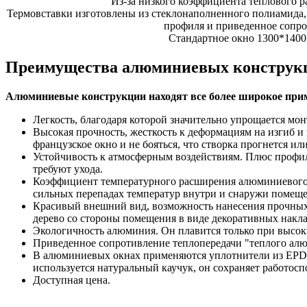
Из-за низкого коэффициента теплового расширен
Термовставки изготовлены из стеклонаполненного полиамида,
профиля и приведенное сопро
Стандартное окно 1300*1400 
Преимущества алюминиевых конструк
Алюминиевые конструкции находят все более широкое прим
Легкость, благодаря которой значительно упрощается мо
Высокая прочность, жесткость к деформациям на изгиб и
французское окно и не бояться, что створка прогнется или
Устойчивость к атмосферным воздействиям. Плюс профил
требуют ухода.
Коэффициент температурного расширения алюминиевого п
сильных перепадах температур внутри и снаружи помеще
Красивый внешний вид, возможность нанесения прочных
дерево со стороны помещения в виде декоративных накла
Экологичность алюминия. Он плавится только при высок
Приведенное сопротивление теплопередачи "теплого алюм
В алюминиевых окнах применяются уплотнители из EPDM
используется натуральный каучук, он сохраняет работос
Доступная цена.