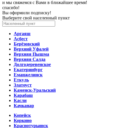
и мы свяжемся с Вами в ближайшее время!
спасибо!
Вы оформили подписку!
Выберите свой населенный пункт
Аргаяш
Асбест
Берёзовский
Верхний Уфалей
Верхняя Пышма
Верхняя Салда
Долгодеревенское
Екатеринбург
Еманжелинск
Еткуль
Златоуст
Каменск-Уральский
Карабаш
Касли
Качканар
Копейск
Коркино
Краснотурьинск