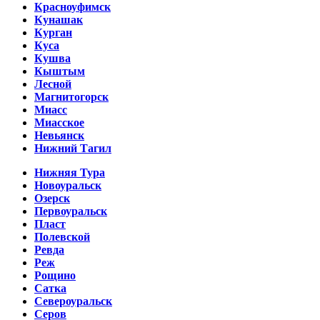
Красноуфимск
Кунашак
Курган
Куса
Кушва
Кыштым
Лесной
Магнитогорск
Миасс
Миасское
Невьянск
Нижний Тагил
Нижняя Тура
Новоуральск
Озерск
Первоуральск
Пласт
Полевской
Ревда
Реж
Рощино
Сатка
Североуральск
Серов